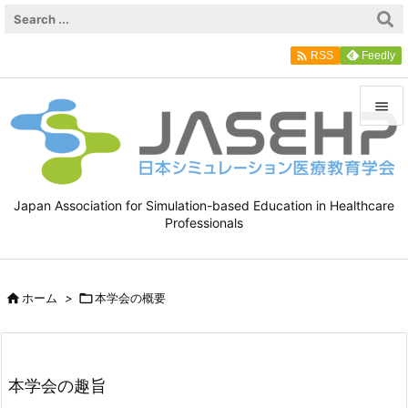

Feedly
RSS


メニュ

Japan Association for Simulation-based Education in Healthcare
サイド
Professionals

前へ


ホーム
>

本学会の概要
次へ

検索
本学会の趣旨