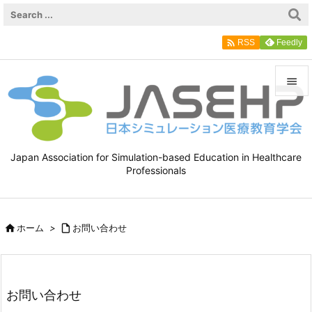

Feedly
RSS


メニュ

Japan Association for Simulation-based Education in Healthcare
サイド
Professionals

前へ


ホーム
>

お問い合わせ
次へ

検索
お問い合わせ